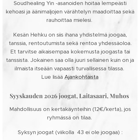
Soudhealing Yin -asanoiden hoitaa lempeästi
kehoasi ja äänimaljojen värähtelyn maadoittaa sekä
rauhoittaa mielesi.
Kesän Hehku on siis ihana yhdistelmä joogaa,
tanssia, rentoutumista sekä rentoa yhdessäoloa.
Et tarvitse aikaisempaa kokemusta joogasta tai
tanssista. Jokainen saa olla juuri sellainen kuin on ja
ilmaista itseään vapaasti turvallisessa tilassa.
Lue lisää
Ajankohtaista
Syyskauden 2026 joogat, Laitasaari, Muhos
Mahdollisuus on kertakäynteihin (12€/kerta), jos
ryhmässä on tilaa.
Syksyn joogat (viikolla 43 ei ole joogaa) :