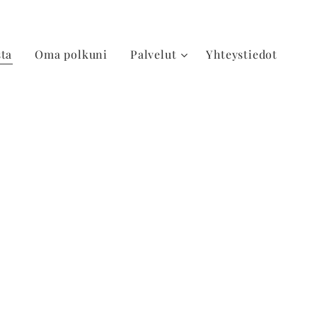
sta
Oma polkuni
Palvelut
Yhteystiedot