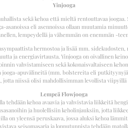
Yinjooga
auhallista sekä kehoa että mieltä rentouttavaa jooga
ga-asanoissa eli asennoissa ollaan muutamia minuutt
nellen, lempeydellä ja vähemmän on enemmän -teem
asympaattista hermostoa ja lisää mm. sidekudosten, n
utta ja energiavirtausta. Yinjooga on oivallinen kein
oinnin vahvistamiseen sekä kokonaisvaltaiseen kehon
jooga-apuvälineitä (mm. bolstereita eli putkityynyjä, j
 jotta niissä olisi mahdollisimman levollista viipyill
Lempeä Flowjooga
 tehdään kehoa avaavia ja vahvistavia liikkeitä heng
asanoihin ja huolellisiin keholinjauksiin, jotta liikkee
lla on yleensä peruskaava, jossa aluksi kehoa lämmite
vistava seisomasarja ja lopputunnista tehdään matolla