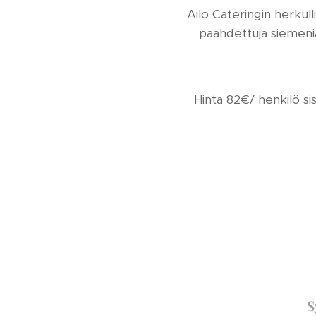
Ailo Cateringin herkul
paahdettuja siemeniä
Hinta 82€/ henkilö si
S