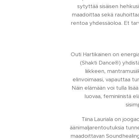
sytyttää sisäisen hehkus
maadoittaa sekä rauhoittaa
rentoa yhdessäoloa. Et tarv
Outi Hartikainen on energiah
(Shakti Dance®) yhdistää
liikkeen, mantramusii
elinvoimaasi, vapauttaa tu
Näin elämään voi tulla lisää
luovaa, feminiinistä 
sisi
Tiina Lauriala on joogao
äänimaljarentoutuksia tunne
maadoittavan Soundhealing 