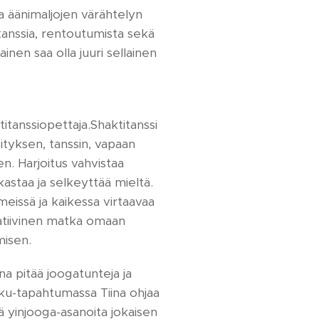
a äänimaljojen värähtelyn
tanssia, rentoutumista sekä
nen saa olla juuri sellainen
titanssiopettaja.Shaktitanssi
gityksen, tanssin, vapaan
n. Harjoitus vahvistaa
astaa ja selkeyttää mieltä.
 meissä ja kaikessa virtaavaa
tatiivinen matka omaan
isen.
ina pitää joogatunteja ja
hku-tapahtumassa Tiina ohjaa
 yinjooga-asanoita jokaisen