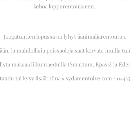
kehoa loppurentoukseen.
Joogatuntien lopussa on lyhyt äänimaljarentoutus.
n, ja mahdollisia poissaoloja saat korvata muilla tu
ista maksaa liikuntaeduilla (Smartum, Epassi ja Edenr
taudu tai kysy lisää:
tiina@sydamentoive.com
/ 0443