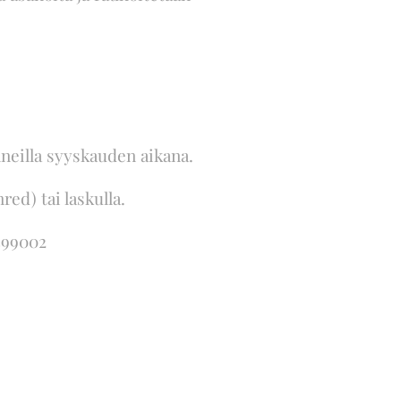
nneilla syyskauden aikana.
ed) tai laskulla.
599002