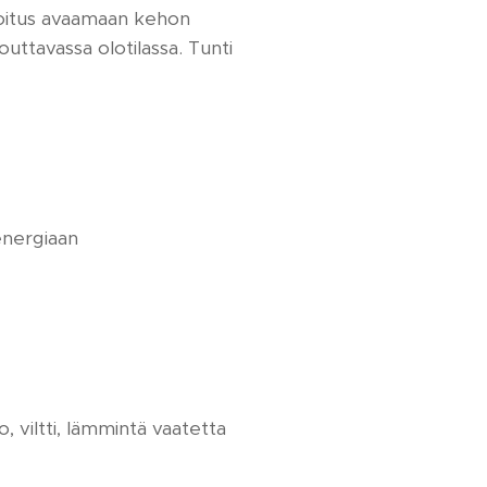
joitus avaamaan kehon
uttavassa olotilassa. Tunti
energiaan
 viltti, lämmintä vaatetta