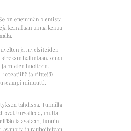
a. Se on enemmän olemista
eja kerrallaan omaa kehoa
alla.
ivelten ja nivelsiteiden
o stressin hallintaan, oman
 ja mielen huoltoon.
oogatiiliä ja vilttejä)
ä useampi minuutti.
ityksen tahdissa. Tunnilla
t ovat turvallisia, mutta
llään ja avataan, tunnin
 asanoita ja rauhoitetaan