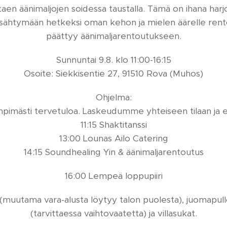
aen äänimaljojen soidessa taustalla. Tämä on ihana har
pysähtymään hetkeksi oman kehon ja mielen äärelle rento
päättyy äänimaljarentoutukseen.
Sunnuntai 9.8. klo 11:00-16:15
Osoite: Siekkisentie 27, 91510 Rova (Muhos)
Ohjelma:
mpimästi tervetuloa. Laskeudumme yhteiseen tilaan ja 
11:15 Shaktitanssi
13:00 Lounas Ailo Catering
14:15 Soundhealing Yin & äänimaljarentoutus
16:00 Lempeä loppupiiri
muutama vara-alusta löytyy talon puolesta), juomapullo,
(tarvittaessa vaihtovaatetta) ja villasukat.