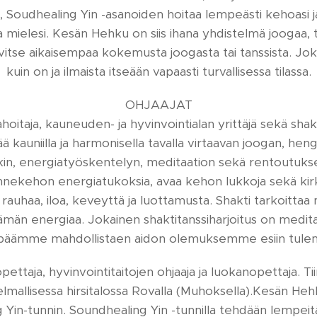
i, Soudhealing Yin -asanoiden hoitaa lempeästi kehoasi j
 mielesi. Kesän Hehku on siis ihana yhdistelmä joogaa, 
itse aikaisempaa kokemusta joogasta tai tanssista. Jokai
kuin on ja ilmaista itseään vapaasti turvallisessa tilassa.
OHJAAJAT
oitaja, kauneuden- ja hyvinvointialan yrittäjä sekä shak
 kauniilla ja harmonisella tavalla virtaavan joogan, hen
kin, energiatyöskentelyn, meditaation sekä rentoutukse
nnekehon energiatukoksia, avaa kehon lukkoja sekä kirk
 rauhaa, iloa, keveyttä ja luottamusta. Shakti tarkoittaa
elämän energiaa. Jokainen shaktitanssiharjoitus on medi
mpäämme mahdollistaen aidon olemuksemme esiin tulem
pettaja, hyvinvointitaitojen ohjaaja ja luokanopettaja. Ti
lmallisessa hirsitalossa Rovalla (Muhoksella).Kesän He
Yin-tunnin. Soundhealing Yin -tunnilla tehdään lempeitä