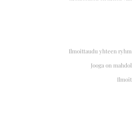
Ilmoittaudu yhteen ryhmää
Jooga on mahdoll
Ilmoit