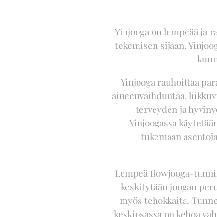
Yinjooga on lempeää ja r
tekemisen sijaan. Yinjoo
kuun
Yinjooga rauhoittaa par
aineenvaihduntaa, liikkuvu
terveyden ja hyvinv
Yinjoogassa käytetään 
tukemaan asentoja,
Lempeä flowjooga-tunnilla
keskitytään joogan perus
myös tehokkaita. Tunnei
keskiosassa on kehoa vah