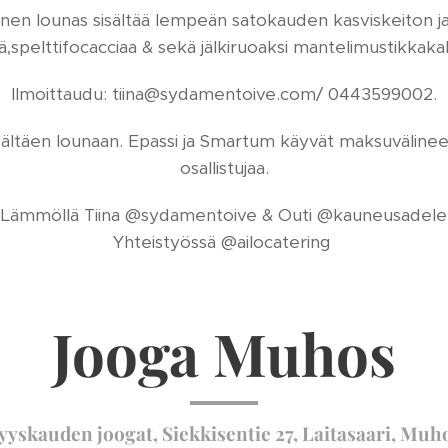
linen lounas sisältää lempeän satokauden kasviskeiton ja
,spelttifocacciaa & sekä jälkiruoaksi mantelimustikkakak
Ilmoittaudu: tiina@sydamentoive.com/ 0443599002.
sältäen lounaan. Epassi ja Smartum käyvät maksuväline
osallistujaa.
Lämmöllä Tiina @sydamentoive & Outi @kauneusadele
Yhteistyössä @ailocatering
Jooga Muhos
yyskauden joogat, Siekkisentie 27, Laitasaari, Muh