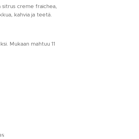
 sitrus creme fraichea,
kua, kahvia ja teetä.
eksi. Mukaan mahtuu 11
os